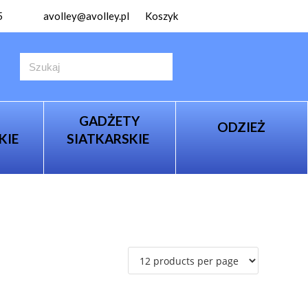
5
avolley@avolley.pl
Koszyk
GADŻETY
ODZIEŻ
KIE
SIATKARSKIE