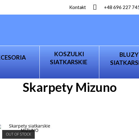
Kontakt
+48 696 227 74
KOSZULKI
BLUZY
KCESORIA
SIATKARSKIE
SIATKARS
Skarpety Mizuno
OUT OF STOCK