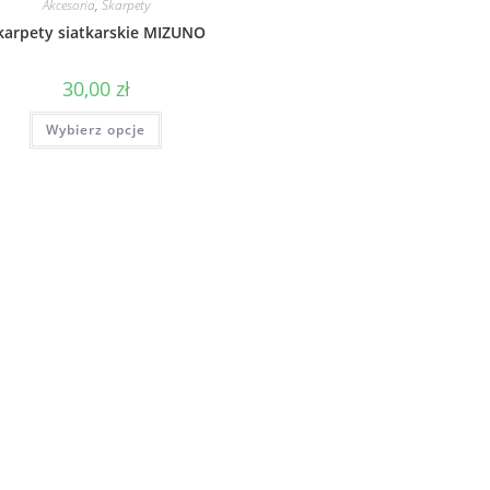
Akcesoria
,
Skarpety
karpety siatkarskie MIZUNO
30,00
zł
Wybierz opcje