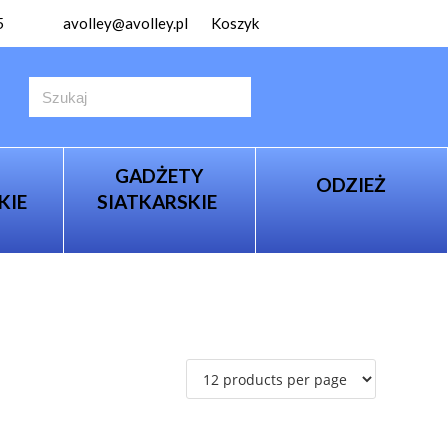
5
avolley@avolley.pl
Koszyk
GADŻETY
ODZIEŻ
KIE
SIATKARSKIE