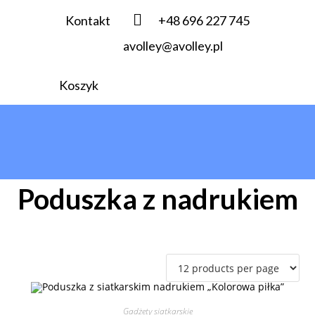
Kontakt
+48 696 227 745
avolley@avolley.pl
Koszyk
Poduszka z nadrukiem
Gadżety siatkarskie