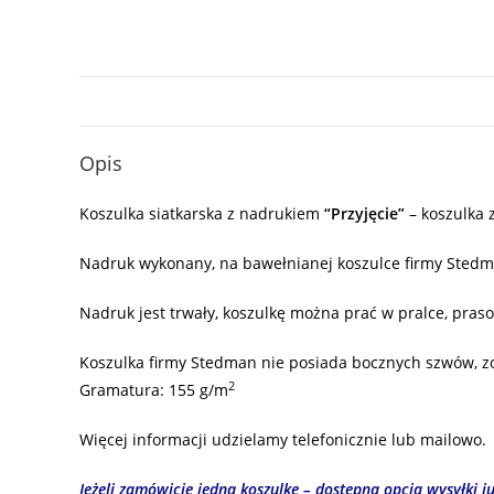
Opis
Koszulka siatkarska z nadrukiem
“Przyjęcie”
– koszulka 
Nadruk wykonany, na bawełnianej koszulce firmy Stedm
Nadruk jest trwały, koszulkę można prać w pralce, praso
Koszulka firmy Stedman nie posiada bocznych szwów, z
2
Gramatura: 155 g/m
Więcej informacji udzielamy telefonicznie lub mailowo.
Jeżeli zamówicie jedną koszulkę – dostępna opcja wysyłki już