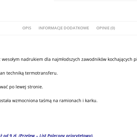
OPIS
INFORMACJE DODATKOWE
OPINIE (0)
z wesołym nadrukiem dla najmłodszych zawodników kochających pi
an techniką termotransferu.
wać po lewej stronie.
ostała wzmocniona taśmą na ramionach i karku.
 od 9 zł. (Przelew – List Polecony priorytetowy).