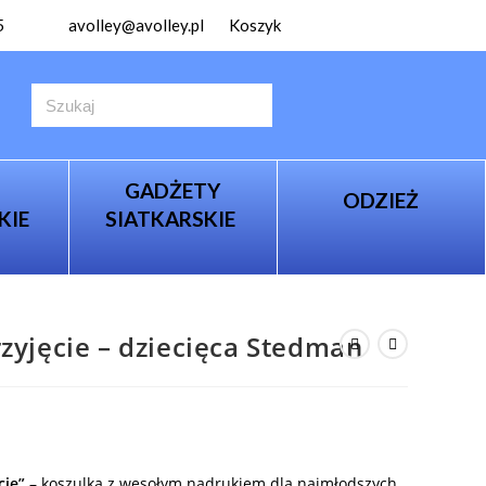
5
avolley@avolley.pl
Koszyk
GADŻETY
ODZIEŻ
KIE
SIATKARSKIE
rzyjęcie – dziecięca Stedman
cie”
– koszulka z wesołym nadrukiem dla najmłodszych