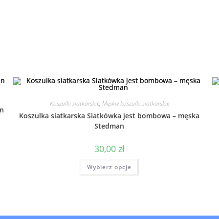
Koszulki siatkarskie
,
Męskie koszulki siatkarskie
an
Koszulka siatkarska Siatkówka jest bombowa – męska
Stedman
30,00
zł
Wybierz opcje