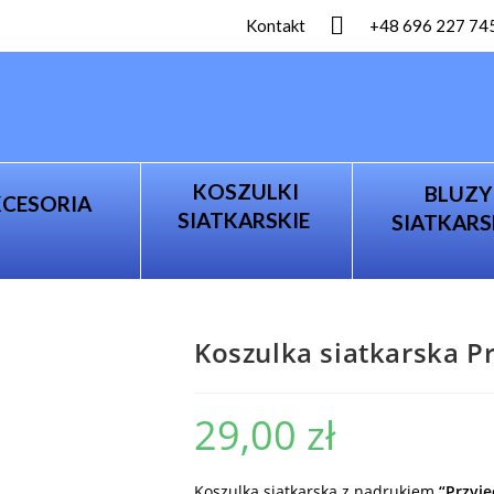
Kontakt
+48 696 227 74
KOSZULKI
BLUZY
KCESORIA
SIATKARSKIE
SIATKARS
Koszulka siatkarska P
29,00
zł
Koszulka siatkarska z nadrukiem
“Przyję