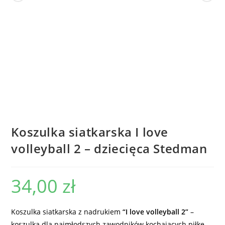
Koszulka siatkarska I love
volleyball 2 – dziecięca Stedman
34,00
zł
Koszulka siatkarska z nadrukiem
“I love volleyball 2”
–
koszulka dla najmłodszych zawodników kochających piłkę