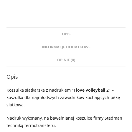
OPIS
INFORMACJE DODATKOWE
OPINIE (0)
Opis
Koszulka siatkarska z nadrukiem
“I love volleyball 2”
–
koszulka dla najmłodszych zawodników kochających piłkę
siatkową.
Nadruk wykonany, na bawełnianej koszulce firmy Stedman
techniką termotransferu.