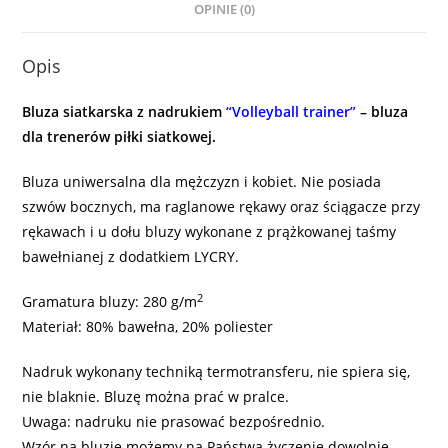
OPINIE (0)
Opis
Bluza siatkarska z nadrukiem
“Volleyball trainer”
– bluza
dla trenerów piłki siatkowej.
Bluza uniwersalna dla mężczyzn i kobiet. Nie posiada
szwów bocznych, ma raglanowe rękawy oraz ściągacze przy
rękawach i u dołu bluzy wykonane z prążkowanej taśmy
bawełnianej z dodatkiem LYCRY.
2
Gramatura bluzy: 280 g/m
Materiał: 80% bawełna, 20% poliester
Nadruk wykonany techniką termotransferu, nie spiera się,
nie blaknie. Bluzę można prać w pralce.
Uwaga: nadruku nie prasować bezpośrednio.
Wzór na bluzie możemy na Państwa życzenie dowolnie