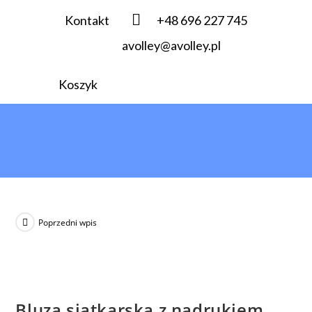
Kontakt
+48 696 227 745
avolley@avolley.pl
Koszyk
Poprzedni wpis
Bluza siatkarska z nadrukiem